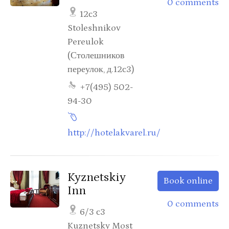
0 comments
12с3
Stoleshnikov
Pereulok
(Столешников
переулок, д.12с3)
+7(495) 502-
94-30
http://hotelakvarel.ru/
Kyznetskiy
Book online
Inn
0 comments
6/3 с3
Kuznetsky Most