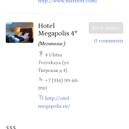
http://www.marriott.com/
Hotel
Book online
Megapolis 4*
0 comments
(Мегаполис)
4 Ulitsa
Tverskaya (ул.
Тверская д.4)
+7 (916) 99-66-
990
http://otel-
megapolis.ru/
$$$