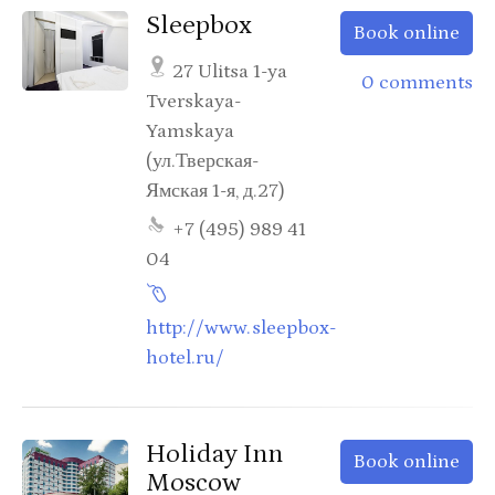
Sleepbox
Book online
27 Ulitsa 1-ya
0 comments
Tverskaya-
Yamskaya
(ул.Тверская-
Ямская 1-я, д.27)
+7 (495) 989 41
04
http://www.sleepbox-
hotel.ru/
Holiday Inn
Book online
Moscow