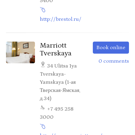
5400
http://brestol.ru/
Marriott
Book online
Tverskaya
0 comments
34 Ulitsa 1ya
Tverskaya-
Yamskaya (1-ая
Тверская-Ямская,
д.34)
+7 495 258
3000