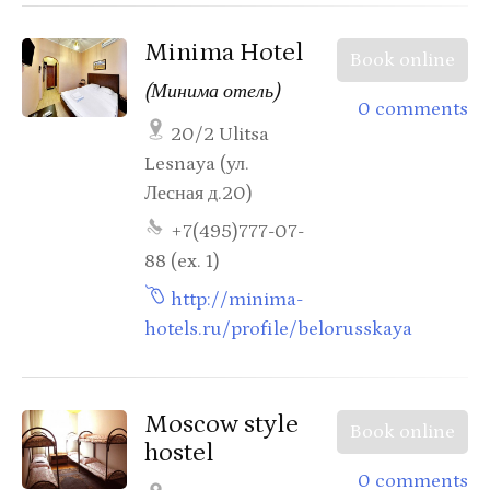
Minima Hotel
Book online
(Минима отель)
0 comments
20/2 Ulitsa
Lesnaya (ул.
Лесная д.20)
+7(495)777-07-
88 (ex. 1)
http://minima-
hotels.ru/profile/belorusskaya
Moscow style
Book online
hostel
0 comments