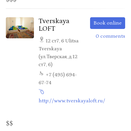
Tverskaya
Book online
LOFT
0 comments
12 ст7, 6 Ulitsa
Tverskaya
(ул.Тверская, д.12
ст7, 6)
+7 (495) 694-
67-74
http://www.tverskayaloft.ru/
$$