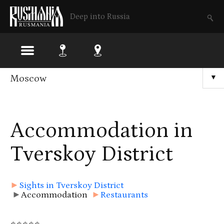
Deep into Russia
Moscow
▼
Accommodation in
Tverskoy District
►
Sights in Tverskoy District
►
Accommodation
►
Restaurants