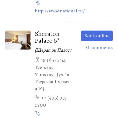
http://www.national.ru/
Sheraton
Book online
Palace 5*
0 comments
(Шератон Палас)
19 Ulirsa 1st
Tverskaya-
Yamskaya (ул. 1я
Тверская-Ямская
д.19)
+7 (495) 931
9700